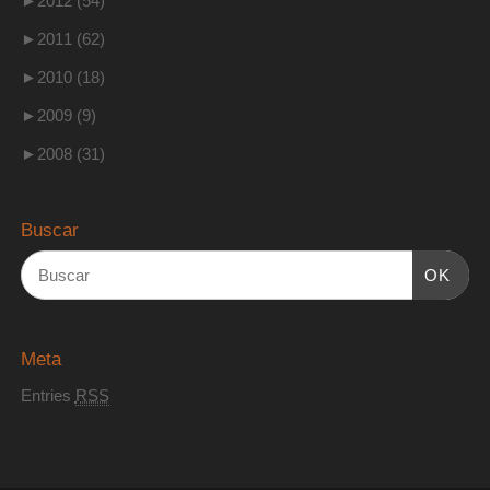
►
2012 (54)
►
2011 (62)
►
2010 (18)
►
2009 (9)
►
2008 (31)
Buscar
OK
Meta
Entries
RSS