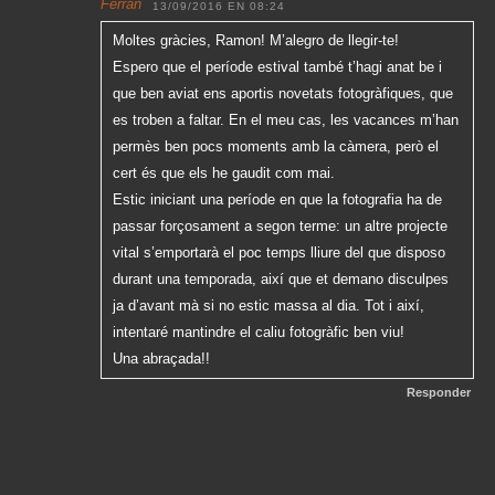
Ferran
13/09/2016 EN 08:24
Moltes gràcies, Ramon! M’alegro de llegir-te!
Espero que el període estival també t’hagi anat be i
que ben aviat ens aportis novetats fotogràfiques, que
es troben a faltar. En el meu cas, les vacances m’han
permès ben pocs moments amb la càmera, però el
cert és que els he gaudit com mai.
Estic iniciant una període en que la fotografia ha de
passar forçosament a segon terme: un altre projecte
vital s’emportarà el poc temps lliure del que disposo
durant una temporada, així que et demano disculpes
ja d’avant mà si no estic massa al dia. Tot i així,
intentaré mantindre el caliu fotogràfic ben viu!
Una abraçada!!
Responder