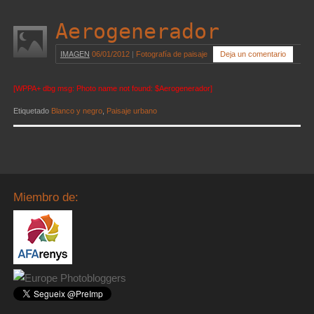
Aerogenerador
IMAGEN
06/01/2012
|
Fotografía de paisaje
Deja un comentario
[WPPA+ dbg msg: Photo name not found: $Aerogenerador]
Etiquetado
Blanco y negro
,
Paisaje urbano
Miembro de: