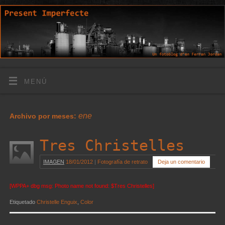
MENÚ
ene
Archivo por meses:
Tres Christelles
IMAGEN
18/01/2012
|
Fotografía de retrato
Deja un comentario
[WPPA+ dbg msg: Photo name not found: $Tres Christelles]
Etiquetado
Christelle Enguix
,
Color