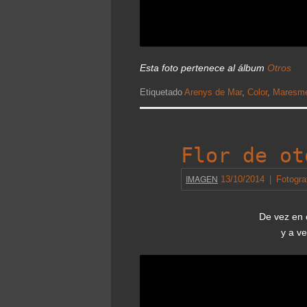
Esta foto pertenece al álbum
Otros
Etiquetado
Arenys de Mar
,
Color
,
Maresm
Flor de ot
IMAGEN
13/10/2014
|
Fotogra
De vez en c
y a ve