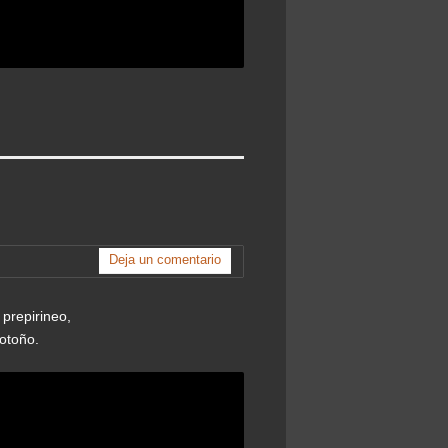
Deja un comentario
 prepirineo,
 otoño.