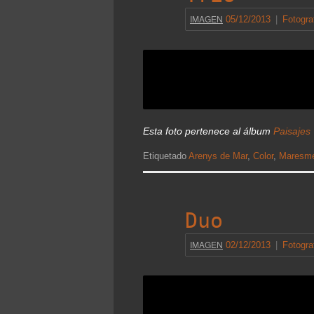
IMAGEN
05/12/2013
|
Fotogra
Esta foto pertenece al álbum
Paisajes
Etiquetado
Arenys de Mar
,
Color
,
Maresm
Duo
IMAGEN
02/12/2013
|
Fotogra