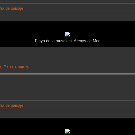
fía de paisaje
Playa de la musclera. Arenys de Mar.
e
,
Paisaje natural
fía de paisaje