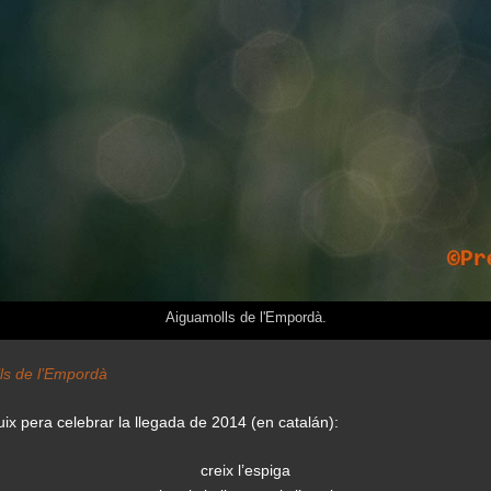
Aiguamolls de l'Empordà.
ls de l’Empordà
ix pera celebrar la llegada de 2014 (en catalán):
creix l’espiga