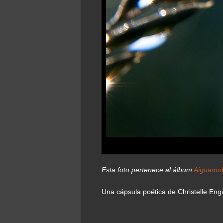
Esta foto pertenece al álbum
Aiguamol
Una cápsula poética de Christelle Engu