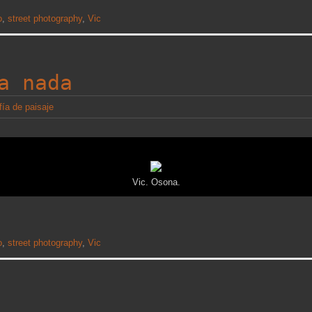
o
,
street photography
,
Vic
a nada
fía de paisaje
Vic. Osona.
o
,
street photography
,
Vic