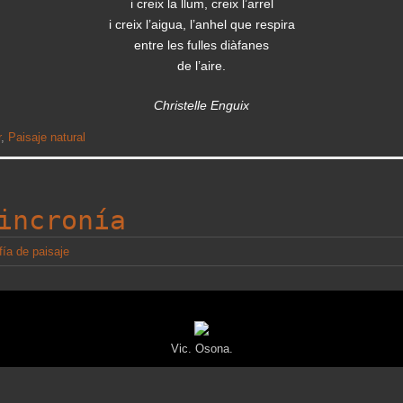
i creix la llum, creix l’arrel
i creix l’aigua, l’anhel que respira
entre les fulles diàfanes
de l’aire.
Christelle Enguix
r
,
Paisaje natural
incronía
fía de paisaje
Vic. Osona.