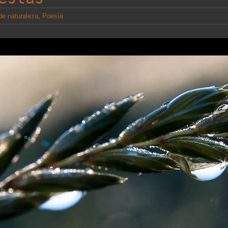
de naturaleza
,
Poesía