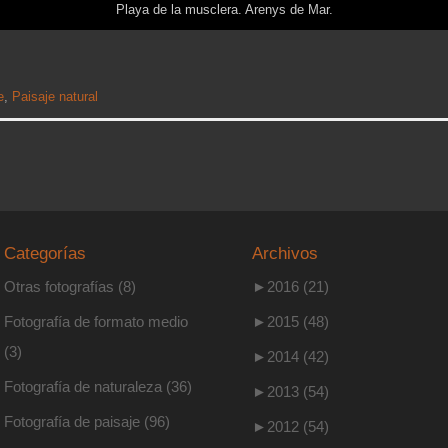
Playa de la musclera. Arenys de Mar.
e
,
Paisaje natural
Categorías
Archivos
Otras fotografías
(8)
►
2016 (21)
Fotografía de formato medio
►
2015 (48)
(3)
►
2014 (42)
Fotografía de naturaleza
(36)
►
2013 (54)
Fotografía de paisaje
(96)
►
2012 (54)