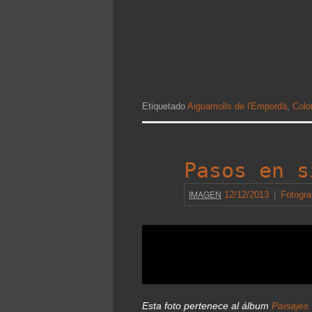
Etiquetado
Aiguamolls de l'Empordà
,
Colo
Pasos en s
IMAGEN
12/12/2013
|
Fotogra
Esta foto pertenece al álbum
Paisajes