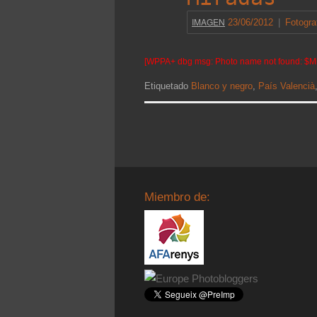
IMAGEN
23/06/2012
|
Fotogra
[WPPA+ dbg msg: Photo name not found: $M
Etiquetado
Blanco y negro
,
País Valencià
Miembro de: