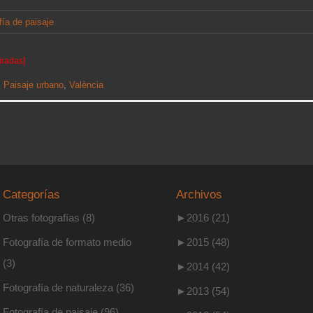
fía de paisaje
iradas]
,
Paisaje urbano
,
València
Categorías
Archivos
Otras fotografías
(8)
►
2016 (21)
Fotografía de formato medio
►
2015 (48)
(3)
►
2014 (42)
Fotografía de naturaleza
(36)
►
2013 (54)
Fotografía de paisaje
(96)