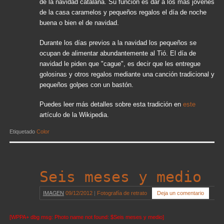
de la navidad catalana. Su función es dar a los más jóvenes
de la casa caramelos y pequeños regalos el día de noche
buena o bien el de navidad.
Durante los días previos a la navidad los pequeños se
ocupan de alimentar abundantemente al Tió. El día de
navidad le piden que "cague", es decir que les entregue
golosinas y otros regalos mediante una canción tradicional y
pequeños golpes con un bastón.
Puedes leer más detalles sobre esta tradición en
este
artículo de la Wikipedia.
Etiquetado
Color
Seis meses y medio
IMAGEN
09/12/2012
|
Fotografía de retrato
Deja un comentario
[WPPA+ dbg msg: Photo name not found: $Seis meses y medio]