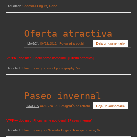
Etiquetado
Christelle Enguix
,
Color
Oferta atractiva
IMAGEN
06/12/2012
|
Fotografía social
Deja un comentario
[WPPA+ dbg msg: Photo name not found: $Oferta atractiva]
Etiquetado
Blanco y negro
,
street photography
,
Vic
Paseo invernal
IMAGEN
06/12/2012
|
Fotografía de retrato
Deja un comentario
[WPPA+ dbg msg: Photo name not found: $Paseo invernal]
Etiquetado
Blanco y negro
,
Christelle Enguix
,
Paisaje urbano
,
Vic