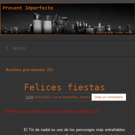
MENÚ
dic
Archivo por meses:
Felices fiestas
CITA
24/12/2012
|
Otras fotografías
,
Poesía
Deja un comentario
[WPPA+ dbg msg: Photo name not found: $Felices fiestas 2012]
El Tió de nadal es uno de los personajes más entrañables