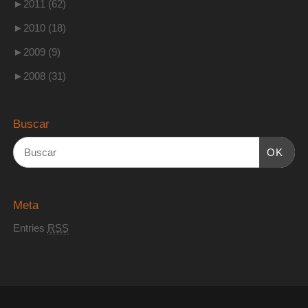
►
2011 (62)
►
2010 (18)
►
2009 (9)
►
2008 (31)
Buscar
OK
Meta
Entries
RSS