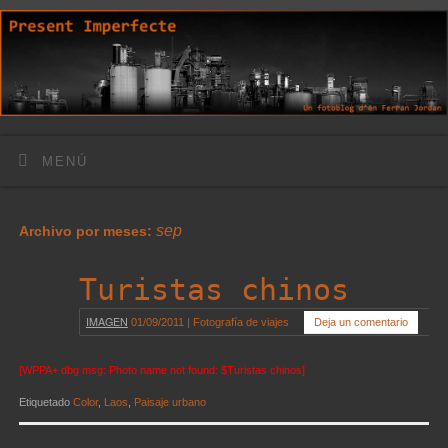
MENÚ
sep
Archivo por meses:
Turistas chinos
IMAGEN
01/09/2011
|
Fotografía de viajes
Deja un comentario
[WPPA+ dbg msg: Photo name not found: $Turistas chinos]
Etiquetado
Color
,
Laos
,
Paisaje urbano