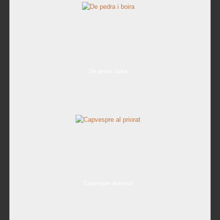
De pedra i boira
Capvespre al priorat