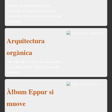
Sistema de representació que
consisteix en posar un element al
costat d'un altre sense interposició de
cap lligam.
Arquitectura
orgànica
Una sèrie de sis fotos que realitzades
a la Colònia Güell. Santa Coloma de
Cervelló.
Àlbum Eppur si
muove