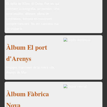
El delta de l'Ebre. El Delta. Per als qui
estimem la fotografia, un paradís. Una
terra insòlita, diferent, plena de
contrastos, sempre en moviment,
sempre canviant. No em cansaria mai
de visitar-la.
Àlbum El port
d'Arenys
Imatges marineres de la meva vila,
Arenys de Mar.
Àlbum Fàbrica
Nova