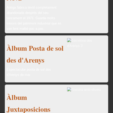
Antiga fàbrica tèxtil completament
abandonada després del seu
tancament el 1971. Guarda molts
tresors del patrimoni industrial que es
van fent malbé poc a poc.
Àlbum Posta de sol
des d'Arenys
Espectacular posta de sol des
d'Arenys de mar.
Àlbum
Juxtaposicions