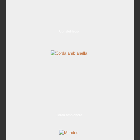
Constel·lació
Corda amb anella