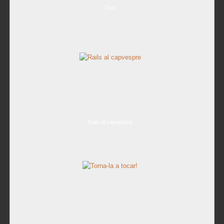
Duo
Rails al capvespre