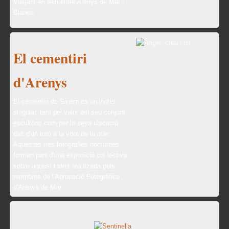
Viatjant en tren entre Arenys de Mar i
Blanes.
El cementiri
d'Arenys
El cementiri de Sinera és un indret
singular, tant pel valor del seu conjunt
escultòric com per la seva ubicació
dalt d'un turó a la vora de la mar.
Aquestes tres fotografies nocturnes
formen part d'una exposició col·lectiva
sobre aquest indret realitzada pels
membres de l'Agrupació Fotogràfica
d'Arenys de Mar.