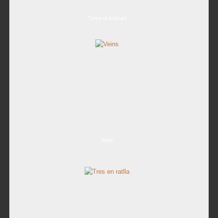
Torna-la a tocar!
Veins