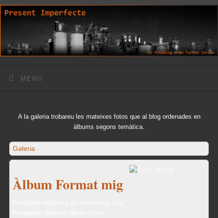
MENU
A la galeria trobareu les mateixes fotos que al blog ordenades en
àlbums segons temàtica.
Galeria
Àlbum Format mig
Fotografia argèntica de format mig. Les
fotografies d'aquest àlbum s'han