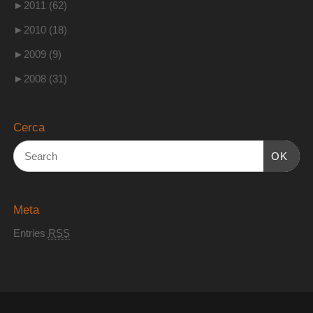
►
2011 (62)
►
2010 (18)
►
2009 (9)
►
2008 (31)
Cerca
OK
Meta
Entries
RSS