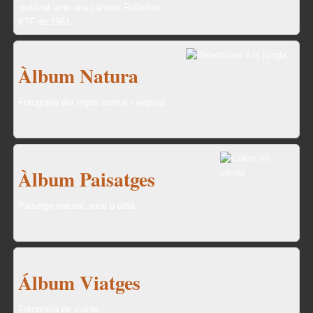
realitzat amb una càmera Rolleiflex
K7F de 1961.
Àlbum Natura
Fotografia del regne animal i vegetal.
Àlbum Paisatges
Paisatge natural, rural o urbà.
Álbum Viatges
Fotografia de viatge